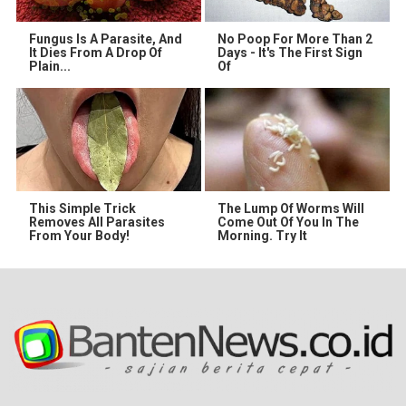
Fungus Is A Parasite, And
No Poop For More Than 2
It Dies From A Drop Of
Days - It's The First Sign
Plain...
Of
This Simple Trick
The Lump Of Worms Will
Removes All Parasites
Come Out Of You In The
From Your Body!
Morning. Try It