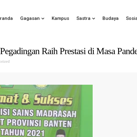
randa
Gagasan
Kampus
Sastra
Budaya
Sosia
Pegadingan Raih Prestasi di Masa Pand
orized