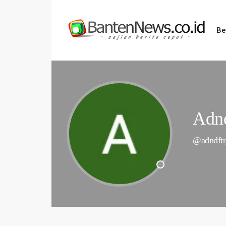
Be
Adnd
@adndftr