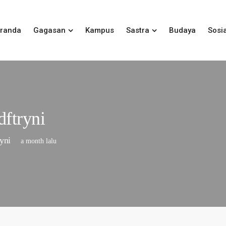
randa
Gagasan
Kampus
Sastra
Budaya
Sosia
ftryni
yni
a month lalu