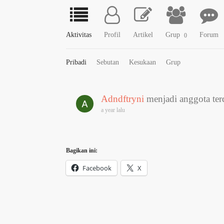
Aktivitas
Profil
Artikel
Grup
Forum
0
Pribadi
Sebutan
Kesukaan
Grup
Adndftryni
menjadi anggota terd
a year lalu
Bagikan ini:
Facebook
X