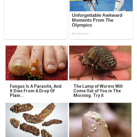
Fungus Is A Parasite, And
The Lump of Worms Will
It Dies From A Drop Of
Come Out of You in The
Plain...
Morning. Try it