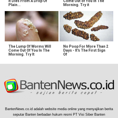
It Dies From A Drop Of
Come Out of You in The
Plain...
Morning. Try it
The Lump Of Worms Will
No Poop For More Than 2
Come Out Of You In The
Days - It's The First Sign
Morning. Try It
Of
BantenNews.co.id adalah website media online yang menyajikan berita
seputar Banten berbadan hukum resmi PT Visi Siber Banten