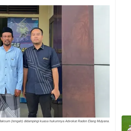
Maksum (tengah) didampingi kuasa hukumnya Advokat Raden Elang Mulyana.