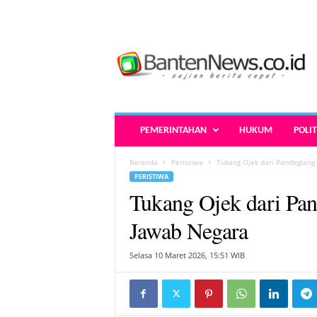
B
a
n
t
e
n
N
PEMERINTAHAN
HUKUM
POLIT
e
w
Beranda
Peristiwa
Tukang Ojek dari Pandeglan
s
PERISTIWA
.
Tukang Ojek dari Pa
c
o
Jawab Negara
.
i
Selasa 10 Maret 2026, 15:51 WIB
d
-
B
e
r