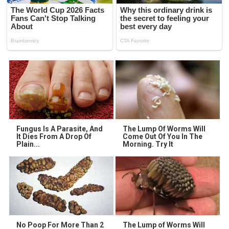
Fungus Is A Parasite, And
The Lump Of Worms Will
It Dies From A Drop Of
Come Out Of You In The
Plain...
Morning. Try It
No Poop For More Than 2
The Lump of Worms Will