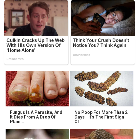
Fungus Is A Parasite, And
No Poop For More Than 2
It Dies From A Drop Of
Days - It's The First Sign
Plain...
Of