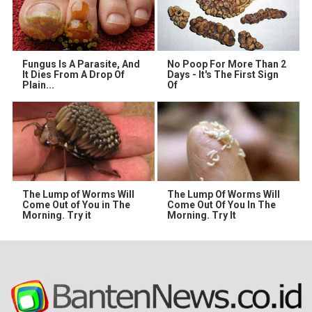
Fungus Is A Parasite, And
No Poop For More Than 2
It Dies From A Drop Of
Days - It's The First Sign
Plain...
Of
The Lump of Worms Will
The Lump Of Worms Will
Come Out of You in The
Come Out Of You In The
Morning. Try it
Morning. Try It