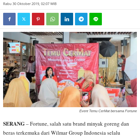
Rabu 30 Oktober 2019, 02:07 WIB
Event Temu CerMat bersama Fortune
SERANG
– Fortune, salah satu brand minyak goreng dan
beras terkemuka dari Wilmar Group Indonesia selalu