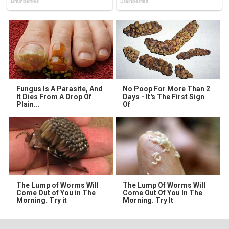
Fungus Is A Parasite, And
No Poop For More Than 2
It Dies From A Drop Of
Days - It's The First Sign
Plain...
Of
The Lump of Worms Will
The Lump Of Worms Will
Come Out of You in The
Come Out Of You In The
Morning. Try it
Morning. Try It