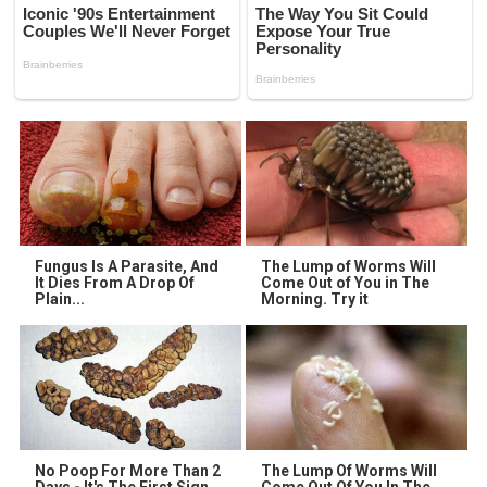
Fungus Is A Parasite, And
The Lump of Worms Will
It Dies From A Drop Of
Come Out of You in The
Plain...
Morning. Try it
No Poop For More Than 2
The Lump Of Worms Will
Days - It's The First Sign
Come Out Of You In The