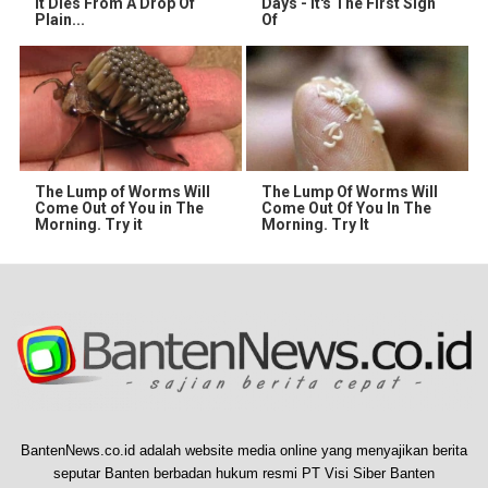
It Dies From A Drop Of
Days - It's The First Sign
Plain...
Of
The Lump of Worms Will
The Lump Of Worms Will
Come Out of You in The
Come Out Of You In The
Morning. Try it
Morning. Try It
BantenNews.co.id adalah website media online yang menyajikan berita
seputar Banten berbadan hukum resmi PT Visi Siber Banten