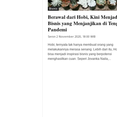
i
Bisnis
t
Berawal dari Hobi, Kini Menjad
a
B
Bisnis yang Menjanjikan di Ten
a
Pandemi
n
Senin 2 November 2020, 18:00 WIB
t
e
Hobi, ternyata tak hanya membuat orang yang
n
melakukannya merasa senang. Lebih dari itu, Ho
H
bisa menjadi inspirasi bisnis yang berpotensi
menghasilkan cuan. Seperi Jovanka Naila,...
a
r
i
I
n
i