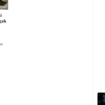
i
gah
bi