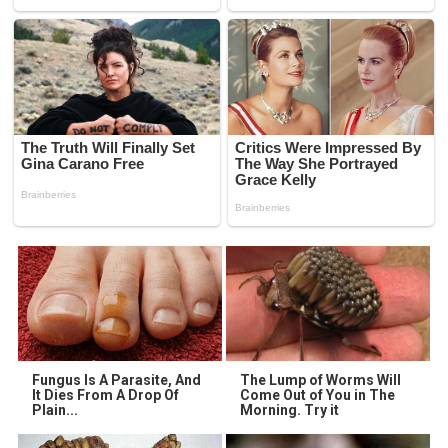
Fungus Is A Parasite, And
The Lump of Worms Will
It Dies From A Drop Of
Come Out of You in The
Plain...
Morning. Try it