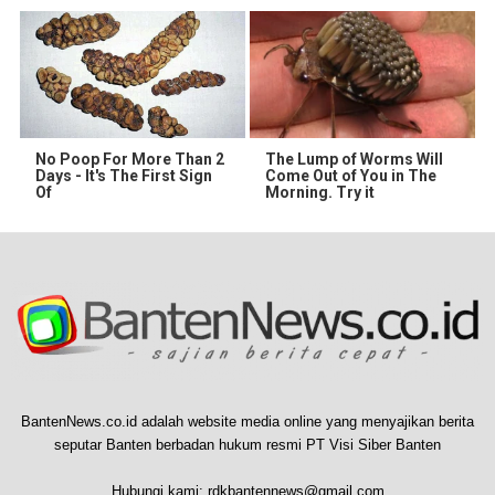
No Poop For More Than 2
The Lump of Worms Will
Days - It's The First Sign
Come Out of You in The
Of
Morning. Try it
BantenNews.co.id adalah website media online yang menyajikan berita
seputar Banten berbadan hukum resmi PT Visi Siber Banten
Hubungi kami:
rdkbantennews@gmail.com