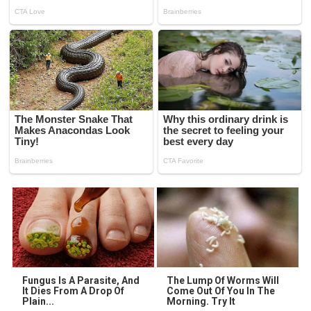
Fungus Is A Parasite, And
The Lump Of Worms Will
It Dies From A Drop Of
Come Out Of You In The
Plain...
Morning. Try It