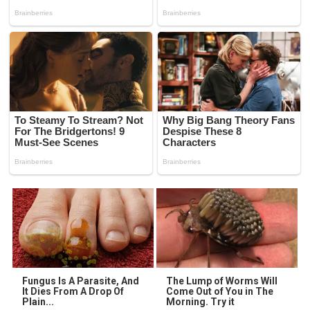
Fungus Is A Parasite, And
The Lump of Worms Will
It Dies From A Drop Of
Come Out of You in The
Plain...
Morning. Try it