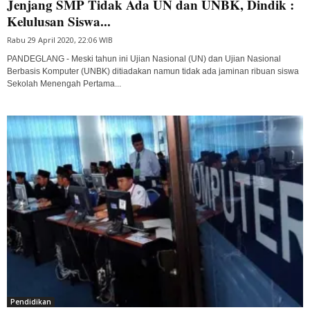
Jenjang SMP Tidak Ada UN dan UNBK, Dindik :
Kelulusan Siswa...
Rabu 29 April 2020, 22:06 WIB
PANDEGLANG - Meski tahun ini Ujian Nasional (UN) dan Ujian Nasional
Berbasis Komputer (UNBK) ditiadakan namun tidak ada jaminan ribuan siswa
Sekolah Menengah Pertama...
Pendidikan