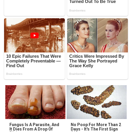
Fungus Is A Parasite, And
No Poop For More Than 2
It Dies From A Drop Of
Days - It's The First Sign