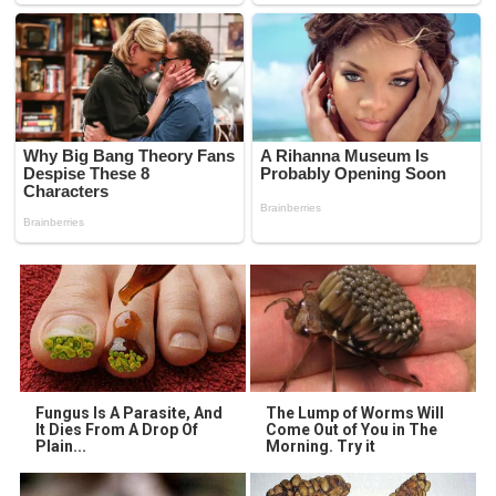
Fungus Is A Parasite, And
The Lump of Worms Will
It Dies From A Drop Of
Come Out of You in The
Plain...
Morning. Try it