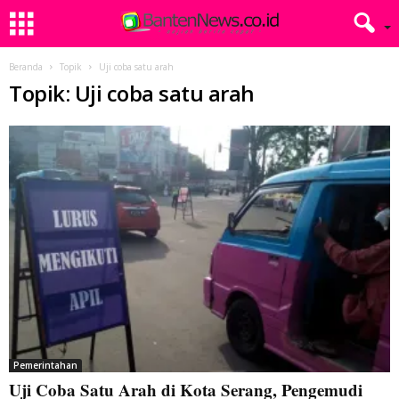
Beranda
Topik
Uji coba satu arah
Topik: Uji coba satu arah
Pemerintahan
Uji Coba Satu Arah di Kota Serang, Pengemudi