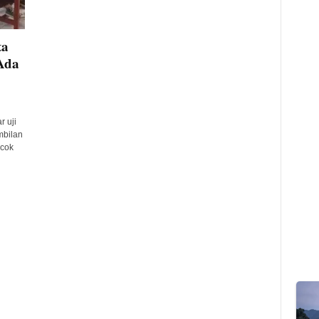
ta
Ada
 uji
mbilan
ocok