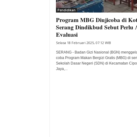
i
Pendidikan
t
Program MBG Diujicoba di Ko
a
B
Serang Dindikbud Sebut Perlu 
a
Evaluasi
n
Selasa 18 Februari 2025, 07:12 WIB
t
e
SERANG - Badan Gizi Nasional (BGN) menggelar
n
coba Program Makan Bergizi Gratis (MBG) di se
H
Sekolah Dasar Negeri (SDN) di Kecamatan Cip
Jaya,...
a
r
i
I
n
i