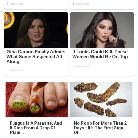
Fungus Is A Parasite, And
No Poop For More Than 2
It Dies From A Drop Of
Days - It's The First Sign
Plain...
Of