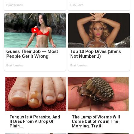
Fungus Is A Parasite, And
The Lump of Worms Will
It Dies From A Drop Of
Come Out of You in The
Plain...
Morning. Try it