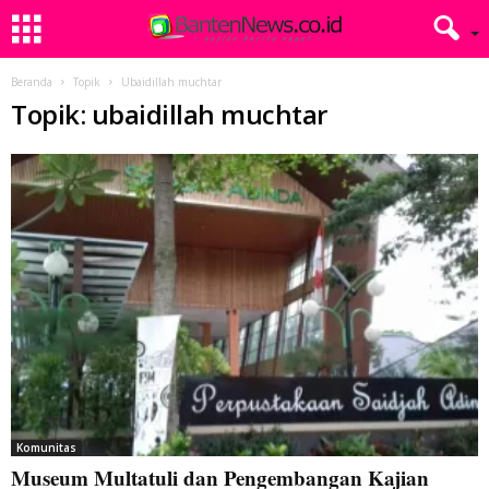
Beranda
Topik
Ubaidillah muchtar
Topik: ubaidillah muchtar
Komunitas
Museum Multatuli dan Pengembangan Kajian