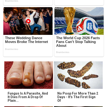
Fungus Is A Parasite, And
No Poop For More Than 2
It Dies From A Drop Of
Days - It's The First Sign
Plain...
Of