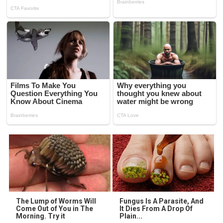
The Lump of Worms Will
Fungus Is A Parasite, And
Come Out of You in The
It Dies From A Drop Of
Morning. Try it
Plain...