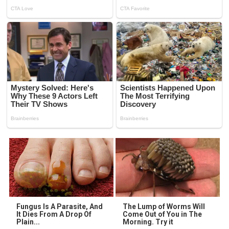
Fungus Is A Parasite, And
The Lump of Worms Will
It Dies From A Drop Of
Come Out of You in The
Plain...
Morning. Try it