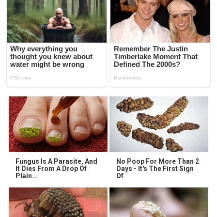
Fungus Is A Parasite, And
No Poop For More Than 2
It Dies From A Drop Of
Days - It's The First Sign
Plain...
Of