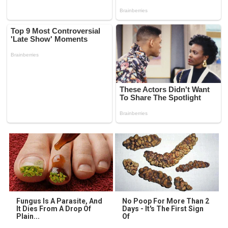
Fungus Is A Parasite, And
No Poop For More Than 2
It Dies From A Drop Of
Days - It's The First Sign
Plain...
Of