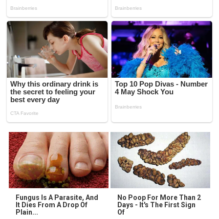
Fungus Is A Parasite, And
No Poop For More Than 2
It Dies From A Drop Of
Days - It's The First Sign
Plain...
Of