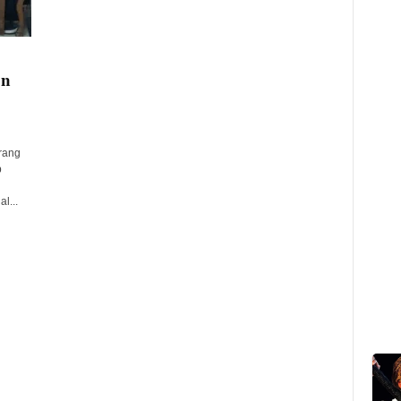
on
rang
p
l...