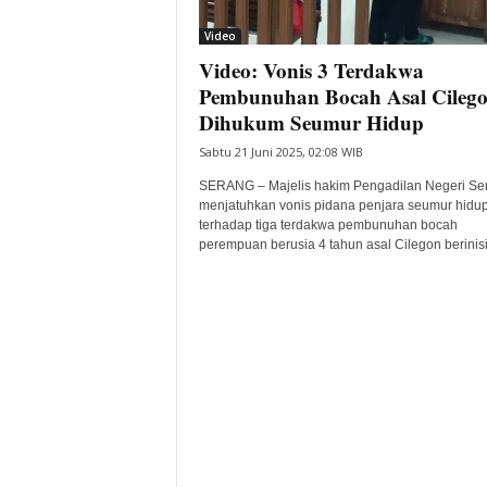
i
Video
t
Video: Vonis 3 Terdakwa
a
B
Pembunuhan Bocah Asal Cileg
a
Dihukum Seumur Hidup
n
Sabtu 21 Juni 2025, 02:08 WIB
t
e
SERANG – Majelis hakim Pengadilan Negeri Se
n
menjatuhkan vonis pidana penjara seumur hidu
H
terhadap tiga terdakwa pembunuhan bocah
perempuan berusia 4 tahun asal Cilegon berinisia
a
r
i
I
n
i