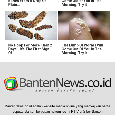
It Dies From A Drop Of
Come Out of You in The
Plain...
Morning. Try it
No Poop For More Than 2
The Lump Of Worms Will
Days - It's The First Sign
Come Out Of You In The
Of
Morning. Try It
BantenNews.co.id adalah website media online yang menyajikan berita
seputar Banten berbadan hukum resmi PT Visi Siber Banten