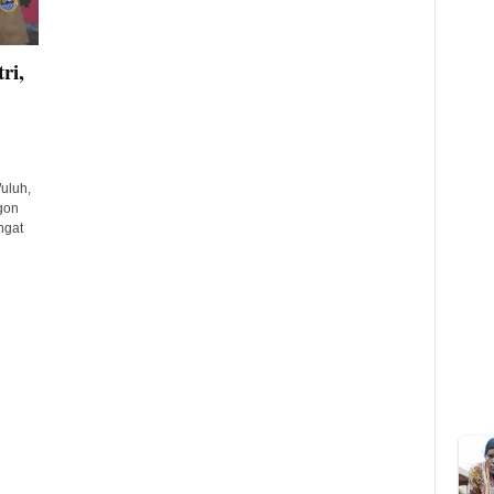
ri,
uluh,
gon
ngat