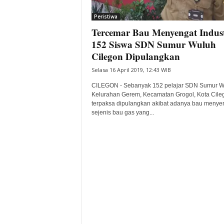
i
Peristiwa
t
Tercemar Bau Menyengat Indust
a
B
152 Siswa SDN Sumur Wuluh
a
Cilegon Dipulangkan
n
Selasa 16 April 2019, 12:43 WIB
t
e
CILEGON - Sebanyak 152 pelajar SDN Sumur W
n
Kelurahan Gerem, Kecamatan Grogol, Kota Cile
H
terpaksa dipulangkan akibat adanya bau menye
sejenis bau gas yang...
a
r
i
I
n
i