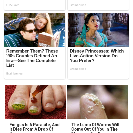
Fungus Is A Parasite, And
The Lump Of Worms Will
It Dies From A Drop Of
Come Out Of You In The