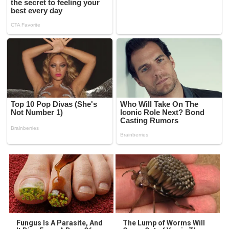
Fungus Is A Parasite, And
The Lump of Worms Will