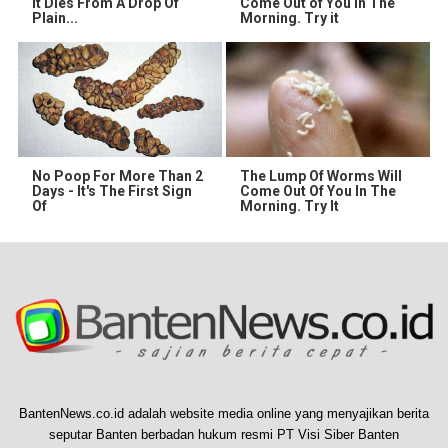
It Dies From A Drop Of
Come Out of You in The
Plain...
Morning. Try it
No Poop For More Than 2
The Lump Of Worms Will
Days - It's The First Sign
Come Out Of You In The
Of
Morning. Try It
BantenNews.co.id adalah website media online yang menyajikan berita
seputar Banten berbadan hukum resmi PT Visi Siber Banten