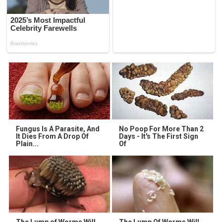
Fungus Is A Parasite, And
No Poop For More Than 2
It Dies From A Drop Of
Days - It's The First Sign
Plain...
Of
The Lump of Worms Will
The Lump Of Worms Will