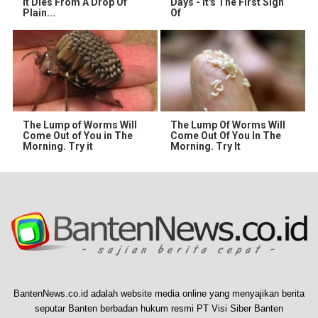
It Dies From A Drop Of
Days - It's The First Sign
Plain...
Of
The Lump of Worms Will
The Lump Of Worms Will
Come Out of You in The
Come Out Of You In The
Morning. Try it
Morning. Try It
BantenNews.co.id adalah website media online yang menyajikan berita
seputar Banten berbadan hukum resmi PT Visi Siber Banten