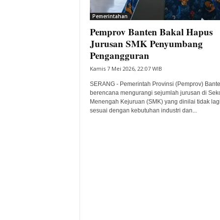
i
Pemerintahan
t
Pemprov Banten Bakal Hapus
a
B
Jurusan SMK Penyumbang
a
Pengangguran
n
Kamis 7 Mei 2026, 22:07 WIB
t
e
SERANG - Pemerintah Provinsi (Pemprov) Bant
n
berencana mengurangi sejumlah jurusan di Sek
H
Menengah Kejuruan (SMK) yang dinilai tidak lag
sesuai dengan kebutuhan industri dan...
a
r
i
I
n
i