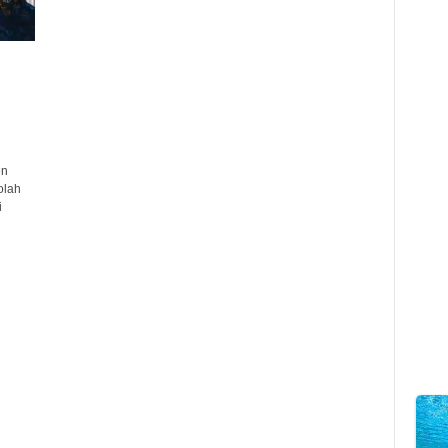
en
olah
i