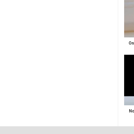
On
No