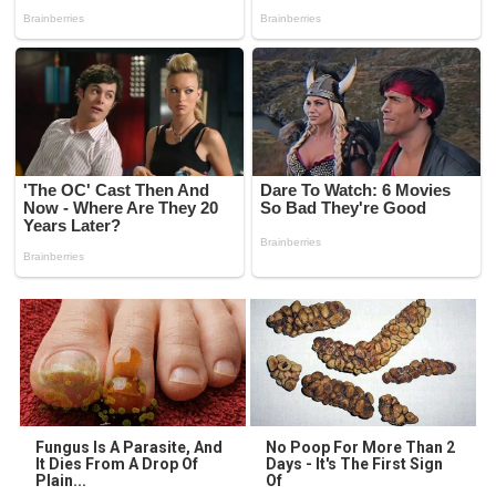
Fungus Is A Parasite, And
No Poop For More Than 2
It Dies From A Drop Of
Days - It's The First Sign
Plain...
Of