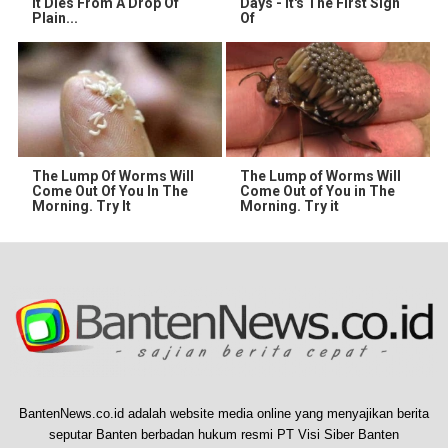
It Dies From A Drop Of
Days - It's The First Sign
Plain...
Of
The Lump Of Worms Will
The Lump of Worms Will
Come Out Of You In The
Come Out of You in The
Morning. Try It
Morning. Try it
BantenNews.co.id adalah website media online yang menyajikan berita
seputar Banten berbadan hukum resmi PT Visi Siber Banten