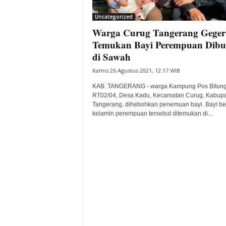
i
Uncategorized
t
Warga Curug Tangerang Geger
a
B
Temukan Bayi Perempuan Dib
a
di Sawah
n
Kamis 26 Agustus 2021, 12:17 WIB
t
e
KAB. TANGERANG - warga Kampung Pos Bitun
n
RT02/04, Desa Kadu, Kecamatan Curug, Kabup
H
Tangerang, dihebohkan penemuan bayi. Bayi ber
kelamin perempuan tersebut ditemukan di...
a
r
i
I
n
i