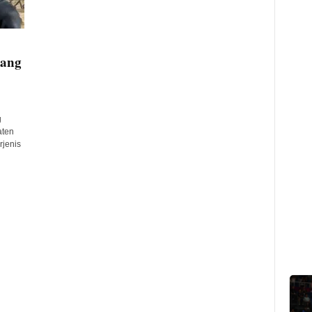
uang
g
aten
jenis