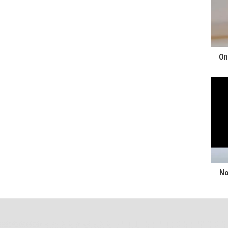
On
No