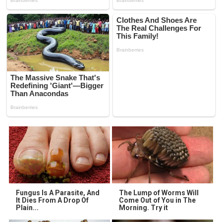
Fungus Is A Parasite, And
The Lump of Worms Will
It Dies From A Drop Of
Come Out of You in The
Plain...
Morning. Try it