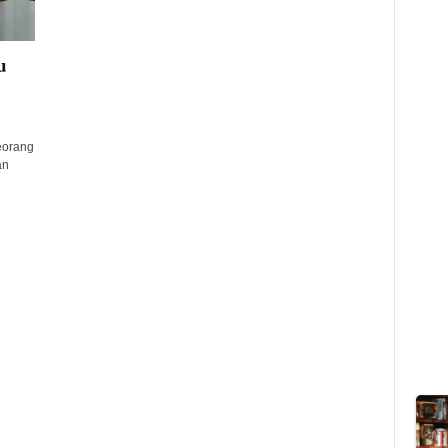
u
eorang
an