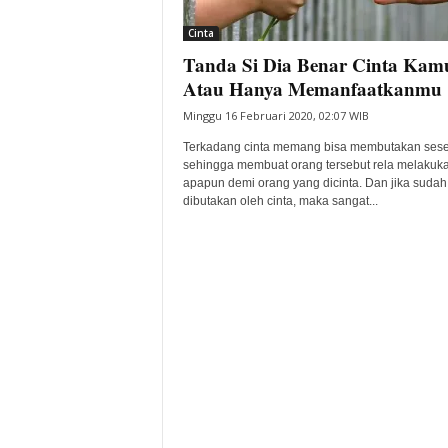
i
Cinta
t
Tanda Si Dia Benar Cinta Kam
a
B
Atau Hanya Memanfaatkanmu
a
Minggu 16 Februari 2020, 02:07 WIB
n
t
Terkadang cinta memang bisa membutakan ses
e
sehingga membuat orang tersebut rela melakuk
apapun demi orang yang dicinta. Dan jika sudah
n
dibutakan oleh cinta, maka sangat...
H
a
r
i
I
n
i