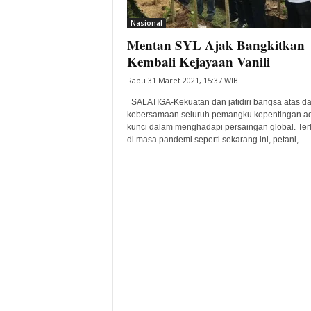
i
Nasional
t
Mentan SYL Ajak Bangkitkan
a
B
Kembali Kejayaan Vanili
a
Rabu 31 Maret 2021, 15:37 WIB
n
t
SALATIGA-Kekuatan dan jatidiri bangsa atas da
e
kebersamaan seluruh pemangku kepentingan a
kunci dalam menghadapi persaingan global. Ter
n
di masa pandemi seperti sekarang ini, petani,...
H
a
r
i
I
n
i