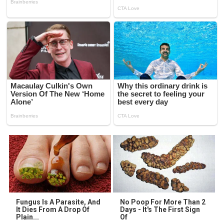
Fungus Is A Parasite, And
No Poop For More Than 2
It Dies From A Drop Of
Days - It's The First Sign
Plain...
Of