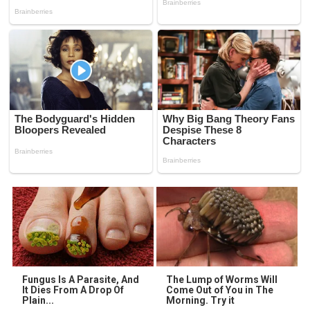
Fungus Is A Parasite, And
The Lump of Worms Will
It Dies From A Drop Of
Come Out of You in The
Plain...
Morning. Try it