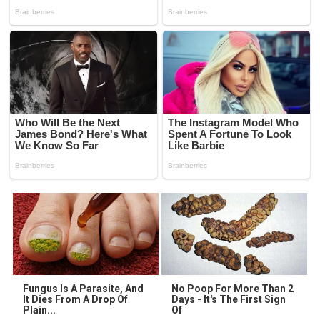
Fungus Is A Parasite, And
No Poop For More Than 2
It Dies From A Drop Of
Days - It's The First Sign
Plain...
Of