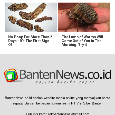
No Poop For More Than 2
The Lump of Worms Will
Days - It's The First Sign
Come Out of You in The
Of
Morning. Try it
BantenNews.co.id adalah website media online yang menyajikan berita
seputar Banten berbadan hukum resmi PT Visi Siber Banten
Hubungi kami:
rdkbantennews@gmail.com