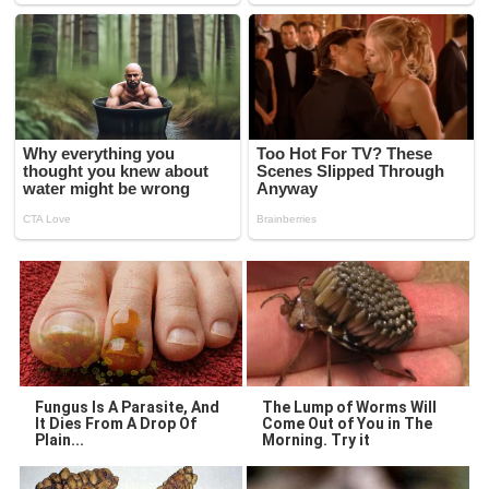
Fungus Is A Parasite, And
The Lump of Worms Will
It Dies From A Drop Of
Come Out of You in The
Plain...
Morning. Try it