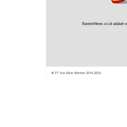
BantenNews.co.id adalah w
© PT Visi Siber Banten 2016-2025