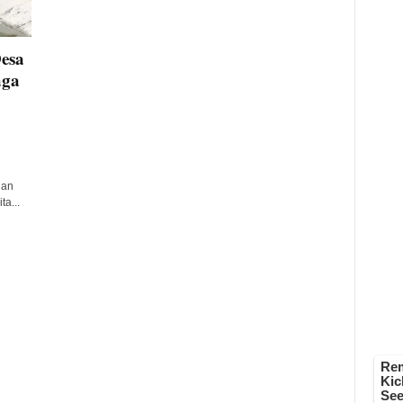
esa
aga
han
ta...