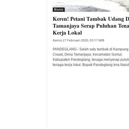
i
Bisnis
t
Keren! Petani Tambak Udang D
a
B
Tamanjaya Serap Puluhan Ten
a
Kerja Lokal
n
Kamis 27 Februari 2020, 05:17 WIB
t
e
PANDEGLANG - Salah satu tambak di Kampung
n
Cisaat, Desa Tamanjaya, Kecamatan Sumur,
H
Kabupaten Pandeglang, tenaga menyerap pulu
tenaga kerja lokal. Bupati Pandeglang Irna Naruli
a
r
i
I
n
i