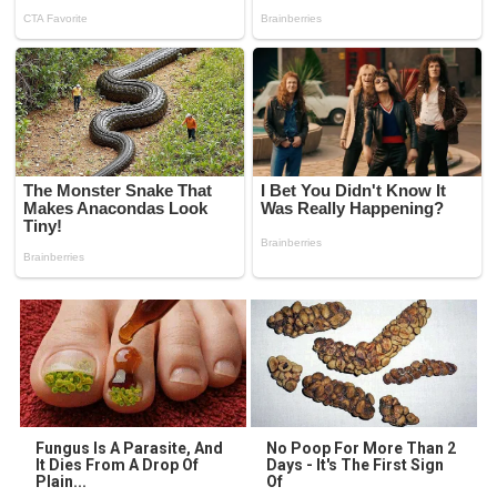
Fungus Is A Parasite, And
No Poop For More Than 2
It Dies From A Drop Of
Days - It's The First Sign
Plain...
Of