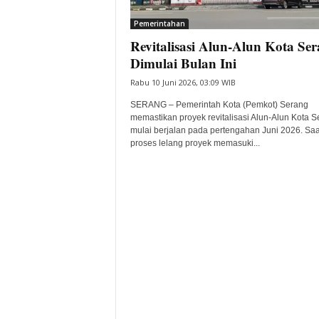
i
Pemerintahan
t
Revitalisasi Alun-Alun Kota Se
a
B
Dimulai Bulan Ini
a
Rabu 10 Juni 2026, 03:09 WIB
n
t
SERANG – Pemerintah Kota (Pemkot) Serang
e
memastikan proyek revitalisasi Alun-Alun Kota 
mulai berjalan pada pertengahan Juni 2026. Saat
n
proses lelang proyek memasuki...
H
a
r
i
I
n
i