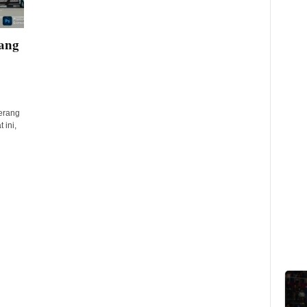
rang
Serang
 ini,